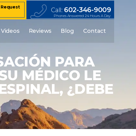
– Request
602-346-9009
Call:
Phones Answered 24 Hours A Day
Videos
Reviews
Blog
Contact
SACIÓN PARA
SU MÉDICO LE
ESPINAL, ¿DEBE