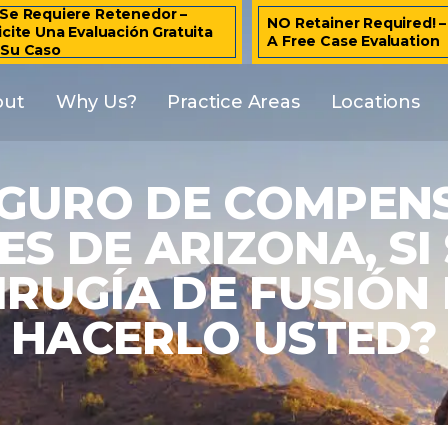
Se Requiere Retenedor –
NO Retainer Required! 
icite Una Evaluación Gratuita
A Free Case Evaluation
 Su Caso
out
Why Us?
Practice Areas
Locations
EGURO DE COMPEN
S DE ARIZONA, SI 
IRUGÍA DE FUSIÓN 
HACERLO USTED?