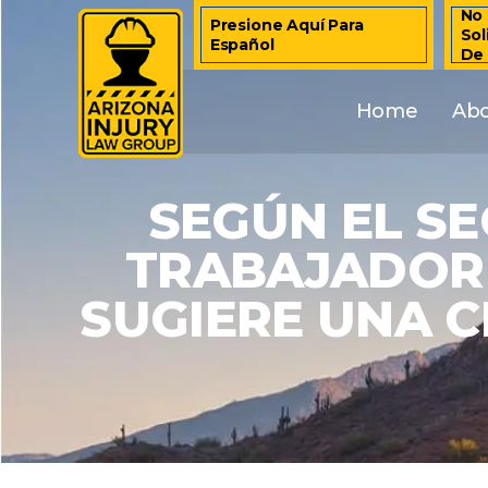
No 
Presione Aquí Para
Sol
Español
De
Home
Ab
SEGÚN EL S
TRABAJADORE
SUGIERE UNA C