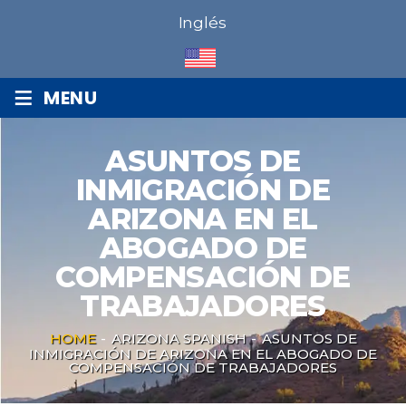
Inglés
≡
MENU
ASUNTOS DE
INMIGRACIÓN DE
ARIZONA EN EL
ABOGADO DE
COMPENSACIÓN DE
TRABAJADORES
HOME
-
ARIZONA SPANISH
-
ASUNTOS DE
INMIGRACIÓN DE ARIZONA EN EL ABOGADO DE
COMPENSACIÓN DE TRABAJADORES