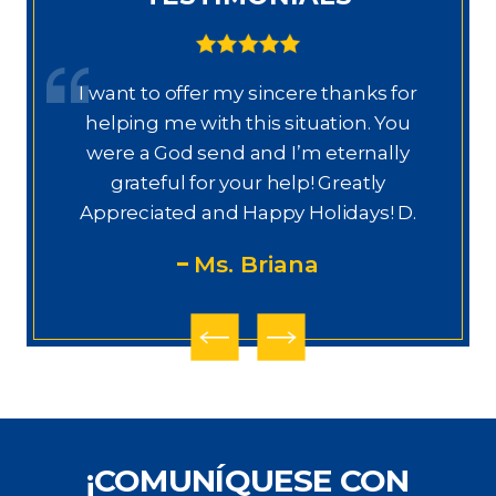
I want to offer my sincere thanks for
D
a.
helping me with this situation. You
a
ajo
were a God send and I’m eternally
o
grateful for your help! Greatly
.”
Appreciated and Happy Holidays! D.
Ms. Briana
¡COMUNÍQUESE CON