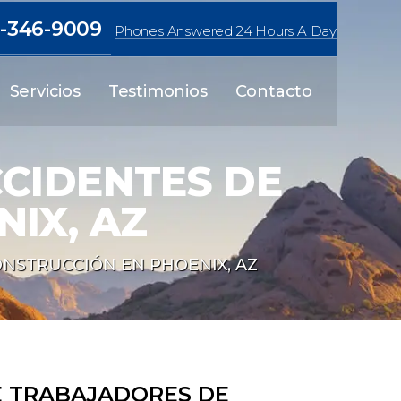
-346-9009
Phones Answered 24 Hours A Day
Servicios
Testimonios
Contacto
CIDENTES DE
IX, AZ
NSTRUCCIÓN EN PHOENIX, AZ
 TRABAJADORES DE