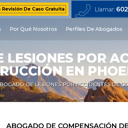
602
Llamar:
a Revisión De Caso Gratuita
s
Por Qué Nosotros
Perfiles De Abogados
 LESIONES POR AC
RUCCIÓN EN PHOEN
BOGADO DE LESIONES POR ACCIDENTES DE CO
ABOGADO DE COMPENSACIÓN DE